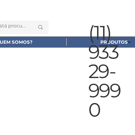
(11)
UEM SOMOS?
PRODUTOS
933
29-
999
0