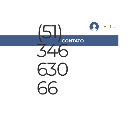
(51)
Entrar
CONTATO
346
630
66