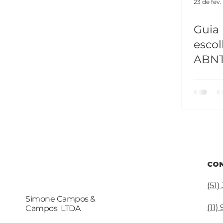
23 de fev.
Guia 
escol
ABNT
CO
(51
Simone Campos &
(11
Campos LTDA